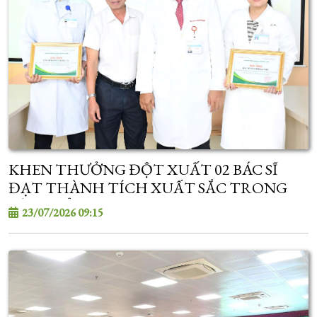
KHEN THƯỞNG ĐỘT XUẤT 02 BÁC SĨ
ĐẠT THÀNH TÍCH XUẤT SẮC TRONG
KỲ TUYỂN SINH SAU ĐẠI HỌC
23/07/2026 09:15