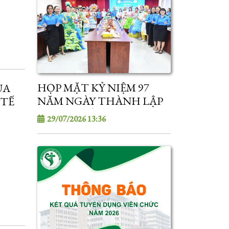
HỌP MẶT KỶ NIỆM 97
ỦA
NĂM NGÀY THÀNH LẬP
 TẾ
CÔNG ĐOÀN VIỆT NAM
29/07/2026 13:36