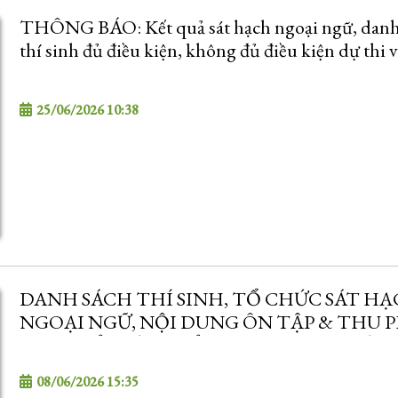
THÔNG BÁO: Kết quả sát hạch ngoại ngữ, danh
thí sinh đủ điều kiện, không đủ điều kiện dự thi 
và triệu tập thí sinh dự thi vòng 2 kỳ tuyển dụng 
chức Bệnh viện Sản – Nhi Sóc Trăng, năm 2026
25/06/2026 10:38
(update)
DANH SÁCH THÍ SINH, TỔ CHỨC SÁT H
NGOẠI NGỮ, NỘI DUNG ÔN TẬP & THU P
DỰ TUYỂN KỲ TUYỂN DỤNG VIÊN CHỨC
2026
08/06/2026 15:35