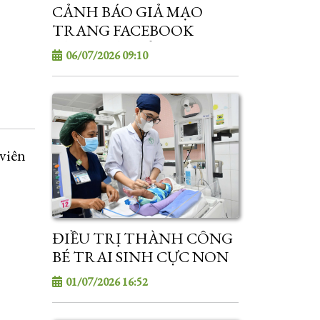
CẢNH BÁO GIẢ MẠO
TRANG FACEBOOK
BỆNH VIỆN SẢN - NHI
06/07/2026 09:10
SÓC TRĂNG
viên
ĐIỀU TRỊ THÀNH CÔNG
BÉ TRAI SINH CỰC NON
NẶNG 800 GRAM
01/07/2026 16:52