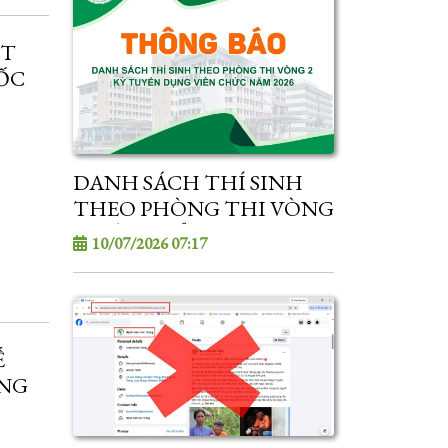
ẾT
ỐC
DANH SÁCH THÍ SINH
THEO PHÒNG THI VÒNG
2 - KỲ TUYỂN DỤNG VIÊN
10/07/2026 07:17
CHỨC NĂM 2026
Ễ
ỘNG