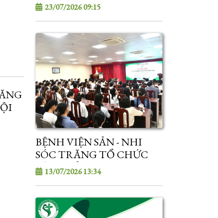
THÀNH TÍCH XUẤT SẮC
23/07/2026 09:15
TRONG KỲ TUYỂN SINH
SAU ĐẠI HỌC
ĐĂNG
NỘI
26
BỆNH VIỆN SẢN - NHI
SÓC TRĂNG TỔ CHỨC
KỲ TUYỂN DỤNG VIÊN
13/07/2026 13:34
CHỨC NĂM 2026