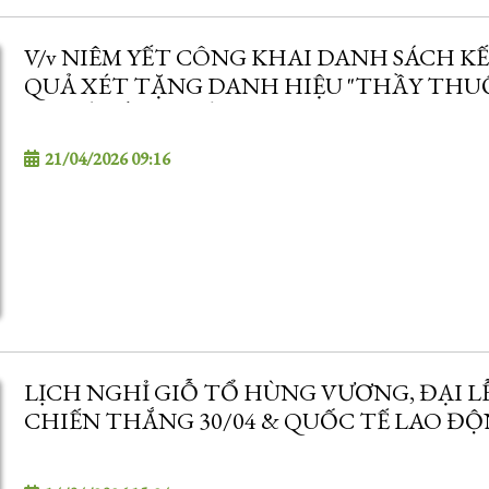
V/v NIÊM YẾT CÔNG KHAI DANH SÁCH K
QUẢ XÉT TẶNG DANH HIỆU "THẦY THU
ƯU TÚ" LẦN THỨ 15 - NĂM 2027
21/04/2026 09:16
LỊCH NGHỈ GIỖ TỔ HÙNG VƯƠNG, ĐẠI L
CHIẾN THẮNG 30/04 & QUỐC TẾ LAO Đ
01/05 NĂM 2026