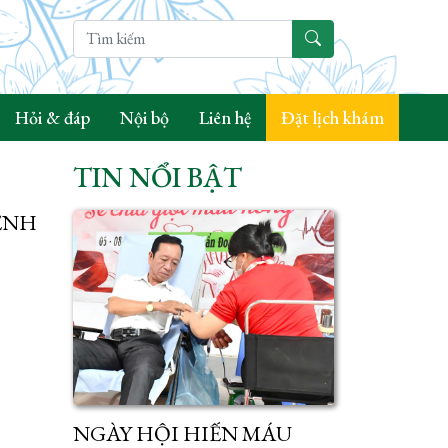
Hỏi & đáp
Nội bộ
Liên hệ
Đặt lịch khám
TIN NỔI BẬT
ỆNH
NGÀY HỘI HIẾN MÁU