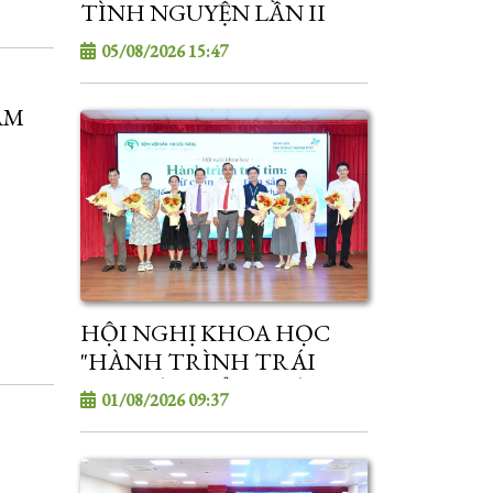
TÌNH NGUYỆN LẦN II
NĂM 2026
05/08/2026 15:47
I
ĂM
HỘI NGHỊ KHOA HỌC
"HÀNH TRÌNH TRÁI
TIM: TỪ CHẨN ĐOÁN
01/08/2026 09:37
TIỀN SẢN ĐẾN ỔN ĐỊNH
VÀ CẤP CỨU TIM MẠCH
SƠ SINH"