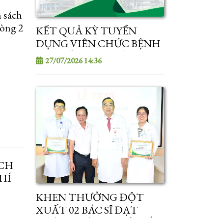
 sách
vòng 2
KẾT QUẢ KỲ TUYỂN
viên
DỤNG VIÊN CHỨC BỆNH
VIỆN SẢN - NHI SÓC
27/07/2026 14:36
TRĂNG NĂM 2026
ẠCH
HÍ
 NĂM
KHEN THƯỞNG ĐỘT
XUẤT 02 BÁC SĨ ĐẠT