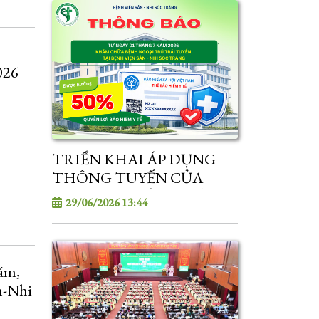
026
TRIỂN KHAI ÁP DỤNG
THÔNG TUYẾN CỦA
DỊCH VỤ KHÁM CHỮA
29/06/2026 13:44
BỆNH BẢO HIỂM Y TẾ TỪ
01/7/2026
ám,
n-Nhi