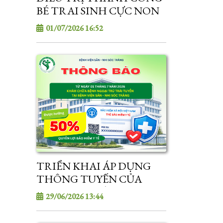
BÉ TRAI SINH CỰC NON
NẶNG 800 GRAM
01/07/2026 16:52
TRIỂN KHAI ÁP DỤNG
THÔNG TUYẾN CỦA
DỊCH VỤ KHÁM CHỮA
29/06/2026 13:44
BỆNH BẢO HIỂM Y TẾ TỪ
01/7/2026