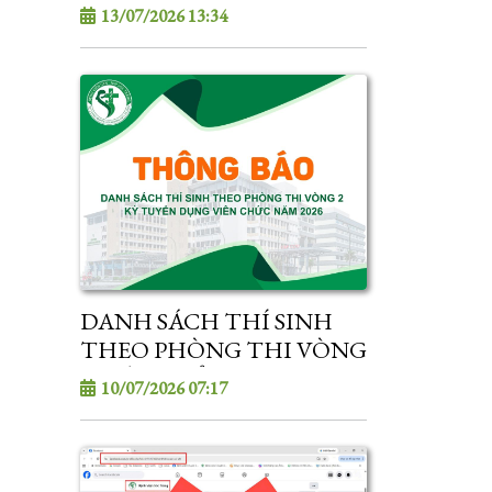
KỲ TUYỂN DỤNG VIÊN
13/07/2026 13:34
CHỨC NĂM 2026
DANH SÁCH THÍ SINH
THEO PHÒNG THI VÒNG
2 - KỲ TUYỂN DỤNG VIÊN
10/07/2026 07:17
CHỨC NĂM 2026