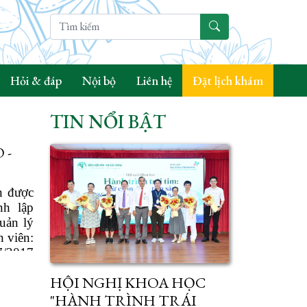
Hỏi & đáp
Nội bộ
Liên hệ
Đặt lịch khám
TIN NỔI BẬT
 -
n được
nh lập
uản lý
 viên:
7/2017
HỘI NGHỊ KHOA HỌC
"HÀNH TRÌNH TRÁI