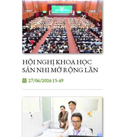
HỘI NGHỊ KHOA HỌC
SẢN NHI MỞ RỘNG LẦN
V NĂM 2026
27/06/2026 15:49