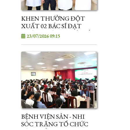
KHEN THƯỞNG ĐỘT
XUẤT 02 BÁC SĨ ĐẠT
THÀNH TÍCH XUẤT SẮC
23/07/2026 09:15
TRONG KỲ TUYỂN SINH
SAU ĐẠI HỌC
BỆNH VIỆN SẢN - NHI
SÓC TRĂNG TỔ CHỨC