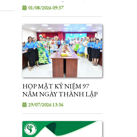
TIM: TỪ CHẨN ĐOÁN
01/08/2026 09:37
TIỀN SẢN ĐẾN ỔN ĐỊNH
VÀ CẤP CỨU TIM MẠCH
SƠ SINH"
HỌP MẶT KỶ NIỆM 97
NĂM NGÀY THÀNH LẬP
CÔNG ĐOÀN VIỆT NAM
29/07/2026 13:36