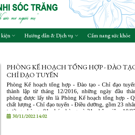
 kiện
Hướng dẫn & Dịch vụ
Cẩm nang sức khỏe
PHÒNG KẾ HOẠCH TỔNG HỢP - ĐÀO TẠO
CHỈ ĐẠO TUYẾN
Phòng Kế hoạch tổng hợp - Đào tạo - Chỉ đạo tuyế
thành lập từ tháng 12/2016, những ngày đầu thà
phòng được lấy tên là Phòng Kế hoạch tổng hợp - Q
chất lượng - Chỉ đạo tuyến - Điều dưỡng, gồm 23 nhân
trưởng phòng, 01 phó phòng và 21 nhân viên.
10/0
30/11/2022 14:02
tách Phòng Điều dưỡng.