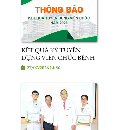
KẾT QUẢ KỲ TUYỂN
DỤNG VIÊN CHỨC BỆNH
VIỆN SẢN - NHI SÓC
27/07/2026 14:36
TRĂNG NĂM 2026