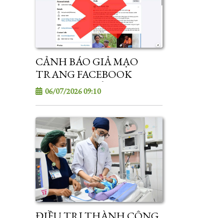
CẢNH BÁO GIẢ MẠO
TRANG FACEBOOK
BỆNH VIỆN SẢN - NHI
06/07/2026 09:10
SÓC TRĂNG
ĐIỀU TRỊ THÀNH CÔNG