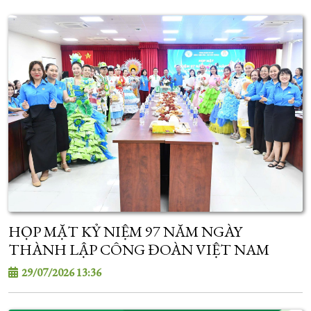
HỌP MẶT KỶ NIỆM 97 NĂM NGÀY
THÀNH LẬP CÔNG ĐOÀN VIỆT NAM
29/07/2026 13:36