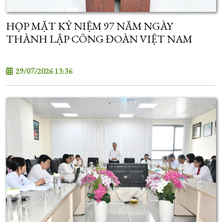
HỌP MẶT KỶ NIỆM 97 NĂM NGÀY
THÀNH LẬP CÔNG ĐOÀN VIỆT NAM
29/07/2026 13:36