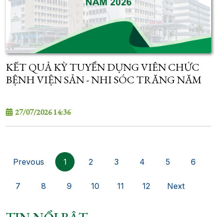
KẾT QUẢ KỲ TUYỂN DỤNG VIÊN CHỨC
BỆNH VIỆN SẢN - NHI SÓC TRĂNG NĂM
2026
27/07/2026 14:36
Prevous
1
2
3
4
5
6
7
8
9
10
11
12
Next