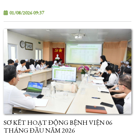
ĐẾN ỔN ĐỊNH VÀ CẤP CỨU TIM MẠCH SƠ
SINH"
01/08/2026 09:37
SƠ KẾT HOẠT ĐỘNG BỆNH VIỆN 06
THÁNG ĐẦU NĂM 2026