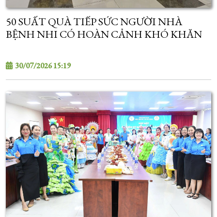
50 SUẤT QUÀ TIẾP SỨC NGƯỜI NHÀ
BỆNH NHI CÓ HOÀN CẢNH KHÓ KHĂN
30/07/2026 15:19