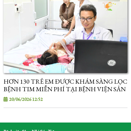
HƠN 130 TRẺ EM ĐƯỢC KHÁM SÀNG LỌC
BỆNH TIM MIỄN PHÍ TẠI BỆNH VIỆN SẢN
- NHI SÓC TRĂNG
20/06/2026 12:52