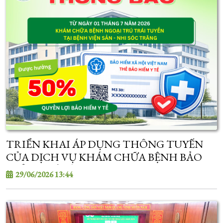
TRIỂN KHAI ÁP DỤNG THÔNG TUYẾN
CỦA DỊCH VỤ KHÁM CHỮA BỆNH BẢO
HIỂM Y TẾ TỪ 01/7/2026
29/06/2026 13:44