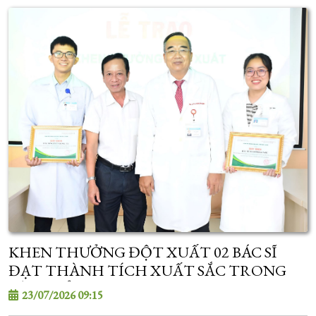
KHEN THƯỞNG ĐỘT XUẤT 02 BÁC SĨ
ĐẠT THÀNH TÍCH XUẤT SẮC TRONG
KỲ TUYỂN SINH SAU ĐẠI HỌC
23/07/2026 09:15