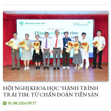
HỘI NGHỊ KHOA HỌC "HÀNH TRÌNH
TRÁI TIM: TỪ CHẨN ĐOÁN TIỀN SẢN
ĐẾN ỔN ĐỊNH VÀ CẤP CỨU TIM MẠCH SƠ
01/08/2026 09:37
SINH"