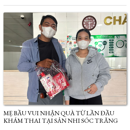
MẸ BẦU VUI NHẬN QUÀ TỪ LẦN ĐẦU
KHÁM THAI TẠI SẢN NHI SÓC TRĂNG