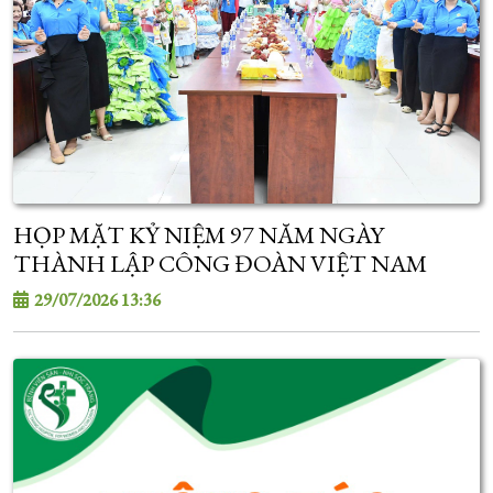
HỌP MẶT KỶ NIỆM 97 NĂM NGÀY
THÀNH LẬP CÔNG ĐOÀN VIỆT NAM
29/07/2026 13:36