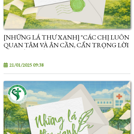
[NHỮNG LÁ THƯ XANH] "CÁC CHỊ LUÔN
QUAN TÂM VÀ ÂN CẦN, CẨN TRỌNG LỜI
ĂN TIẾNG NÓI..."
21/01/2025 09:38