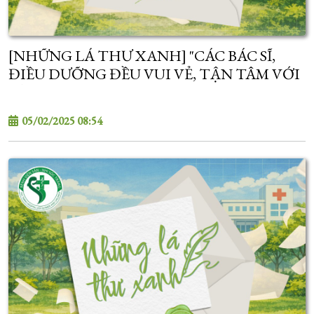
[NHỮNG LÁ THƯ XANH] "CÁC BÁC SĨ,
ĐIỀU DƯỠNG ĐỀU VUI VẺ, TẬN TÂM VỚI
BỆNH NHÂN..."
05/02/2025 08:54