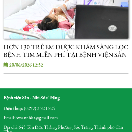
HƠN 130 TRẺ EM ĐƯỢC KHÁM SÀNG LỌC
BỆNH TIM MIỄN PHÍ TẠI BỆNH VIỆN SẢN
- NHI SÓC TRĂNG
20/06/2026 12:52
Bệnh viện Sản - Nhi Sóc Trăng
Điện thoại: (0299) 3 821 825
Email: bvsannhist@gmail.com
Địa chỉ: 645 Tôn Đức Thắng, Phường Sóc Trăng,
Thành phố Cần
Thơ