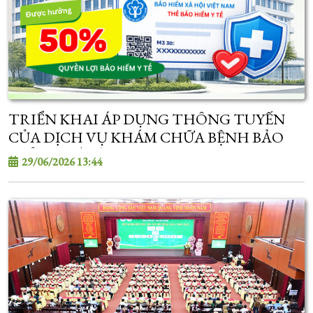
TRIỂN KHAI ÁP DỤNG THÔNG TUYẾN
CỦA DỊCH VỤ KHÁM CHỮA BỆNH BẢO
HIỂM Y TẾ TỪ 01/7/2026
29/06/2026 13:44