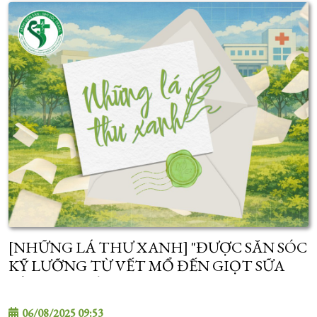
[NHỮNG LÁ THƯ XANH] "ĐƯỢC SĂN SÓC
KỸ LƯỠNG TỪ VẾT MỔ ĐẾN GIỌT SỮA
ĐẦU CHO BÉ..."
06/08/2025 09:53