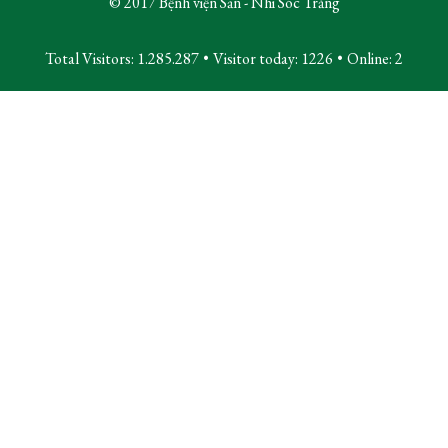
© 2017 Bệnh viện Sản - Nhi Sóc Trăng
Total Visitors: 1.285.287
•
Visitor today:
1226
•
Online:
2