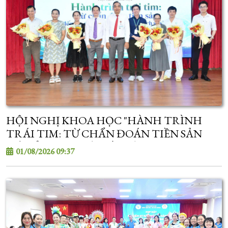
HỘI NGHỊ KHOA HỌC "HÀNH TRÌNH
TRÁI TIM: TỪ CHẨN ĐOÁN TIỀN SẢN
ĐẾN ỔN ĐỊNH VÀ CẤP CỨU TIM MẠCH SƠ
01/08/2026 09:37
SINH"