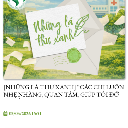
[NHỮNG LÁ THƯ XANH] “CÁC CHỊ LUÔN
NHẸ NHÀNG, QUAN TÂM, GIÚP TÔI ĐỠ
LO LẮNG HƠN...”
03/04/2026 15:51