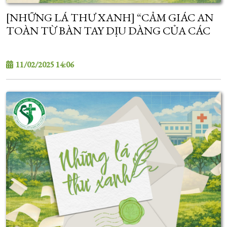
[NHỮNG LÁ THƯ XANH] “CẢM GIÁC AN
TOÀN TỪ BÀN TAY DỊU DÀNG CỦA CÁC
EM…”
11/02/2025 14:06