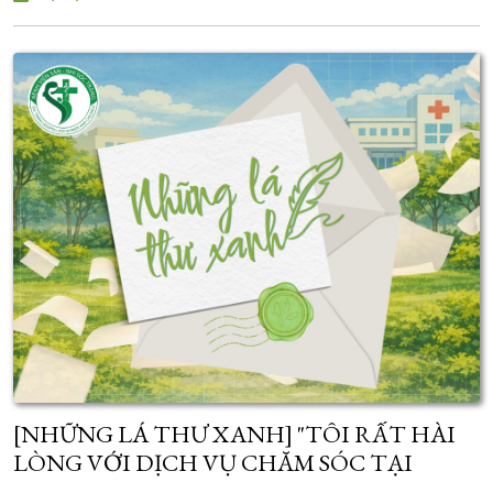
[NHỮNG LÁ THƯ XANH] "TÔI RẤT HÀI
LÒNG VỚI DỊCH VỤ CHĂM SÓC TẠI
BỆNH VIỆN"