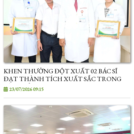
KHEN THƯỞNG ĐỘT XUẤT 02 BÁC SĨ
ĐẠT THÀNH TÍCH XUẤT SẮC TRONG
KỲ TUYỂN SINH SAU ĐẠI HỌC
23/07/2026 09:15