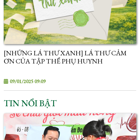
[NHỮNG LÁ THƯ XANH] LÁ THƯ CẢM
ƠN CỦA TẬP THỂ PHỤ HUYNH
09/01/2025 09:09
TIN NỔI BẬT