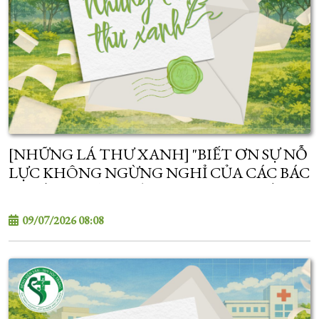
[NHỮNG LÁ THƯ XANH] "BIẾT ƠN SỰ NỖ
LỰC KHÔNG NGỪNG NGHỈ CỦA CÁC BÁC
SĨ, ĐIỀU DƯỠNG VÀ NHÂN VIÊN Y TẾ..."
09/07/2026 08:08