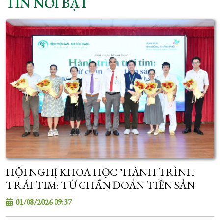
TIN NỔI BẬT
HỘI NGHỊ KHOA HỌC "HÀNH TRÌNH
TRÁI TIM: TỪ CHẨN ĐOÁN TIỀN SẢN
ĐẾN ỔN ĐỊNH VÀ CẤP CỨU TIM MẠCH SƠ
01/08/2026 09:37
SINH"