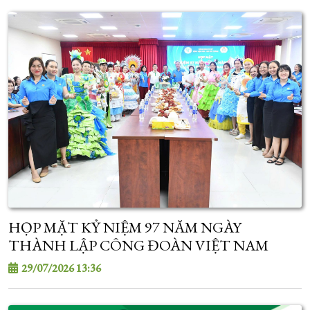
HỌP MẶT KỶ NIỆM 97 NĂM NGÀY
THÀNH LẬP CÔNG ĐOÀN VIỆT NAM
29/07/2026 13:36