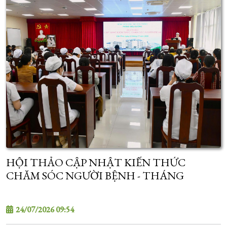
HỘI THẢO CẬP NHẬT KIẾN THỨC
CHĂM SÓC NGƯỜI BỆNH - THÁNG
07/2026
24/07/2026 09:54