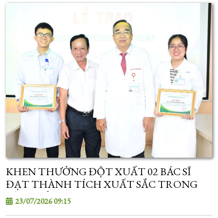
KHEN THƯỞNG ĐỘT XUẤT 02 BÁC SĨ
ĐẠT THÀNH TÍCH XUẤT SẮC TRONG
KỲ TUYỂN SINH SAU ĐẠI HỌC
23/07/2026 09:15