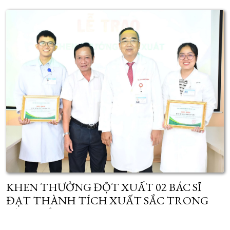
KHEN THƯỞNG ĐỘT XUẤT 02 BÁC SĨ
ĐẠT THÀNH TÍCH XUẤT SẮC TRONG
KỲ TUYỂN SINH SAU ĐẠI HỌC