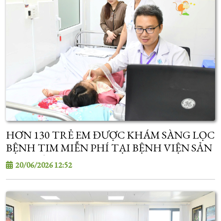
HƠN 130 TRẺ EM ĐƯỢC KHÁM SÀNG LỌC
BỆNH TIM MIỄN PHÍ TẠI BỆNH VIỆN SẢN
- NHI SÓC TRĂNG
20/06/2026 12:52