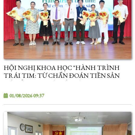
HỘI NGHỊ KHOA HỌC "HÀNH TRÌNH
TRÁI TIM: TỪ CHẨN ĐOÁN TIỀN SẢN
ĐẾN ỔN ĐỊNH VÀ CẤP CỨU TIM MẠCH SƠ
SINH"
01/08/2026 09:37