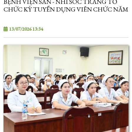
BỆNH VIỆN SẢN - NHI SÓC TRĂNG TỔ
CHỨC KỲ TUYỂN DỤNG VIÊN CHỨC NĂM
2026
13/07/2026 13:34