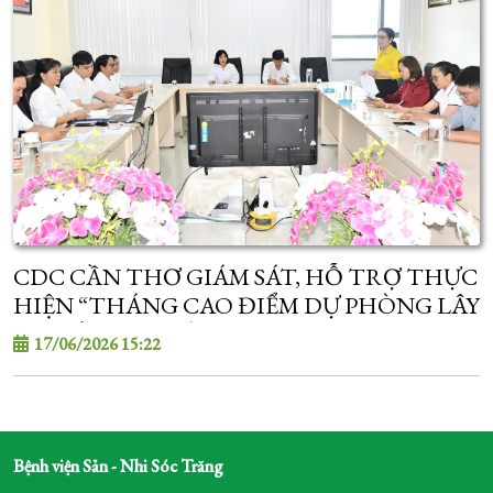
CDC CẦN THƠ GIÁM SÁT, HỖ TRỢ THỰC
HIỆN “THÁNG CAO ĐIỂM DỰ PHÒNG LÂY
TRUYỀN HIV TỪ MẸ SANG CON 2026”
17/06/2026 15:22
Bệnh viện Sản - Nhi Sóc Trăng