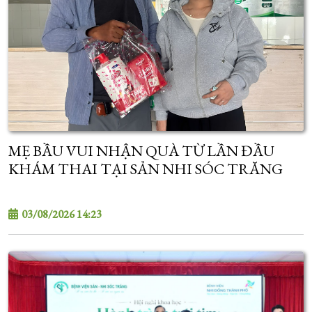
MẸ BẦU VUI NHẬN QUÀ TỪ LẦN ĐẦU
KHÁM THAI TẠI SẢN NHI SÓC TRĂNG
03/08/2026 14:23