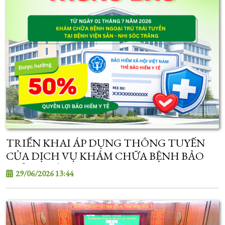
TRIỂN KHAI ÁP DỤNG THÔNG TUYẾN
CỦA DỊCH VỤ KHÁM CHỮA BỆNH BẢO
HIỂM Y TẾ TỪ 01/7/2026
29/06/2026 13:44