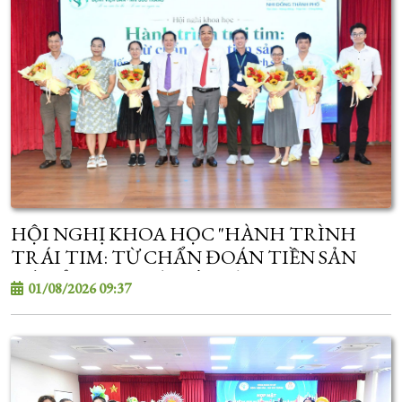
HỘI NGHỊ KHOA HỌC "HÀNH TRÌNH
TRÁI TIM: TỪ CHẨN ĐOÁN TIỀN SẢN
ĐẾN ỔN ĐỊNH VÀ CẤP CỨU TIM MẠCH SƠ
01/08/2026 09:37
SINH"