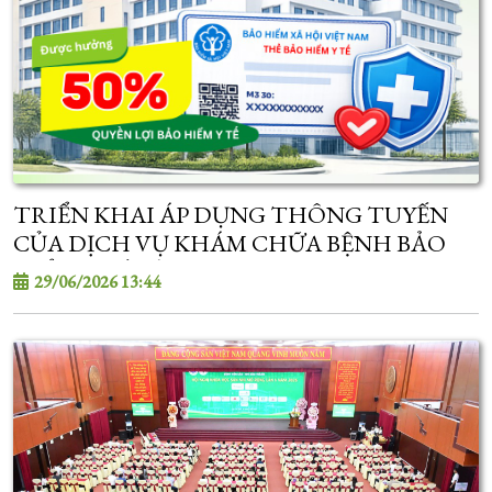
TRIỂN KHAI ÁP DỤNG THÔNG TUYẾN
CỦA DỊCH VỤ KHÁM CHỮA BỆNH BẢO
HIỂM Y TẾ TỪ 01/7/2026
29/06/2026 13:44