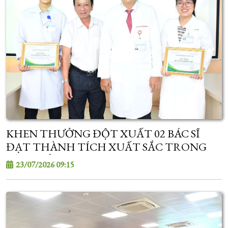
KHEN THƯỞNG ĐỘT XUẤT 02 BÁC SĨ
ĐẠT THÀNH TÍCH XUẤT SẮC TRONG
KỲ TUYỂN SINH SAU ĐẠI HỌC
23/07/2026 09:15