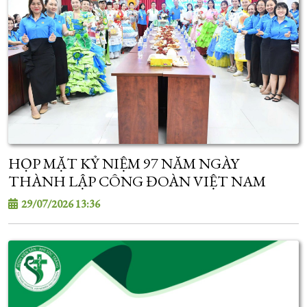
HỌP MẶT KỶ NIỆM 97 NĂM NGÀY
THÀNH LẬP CÔNG ĐOÀN VIỆT NAM
29/07/2026 13:36