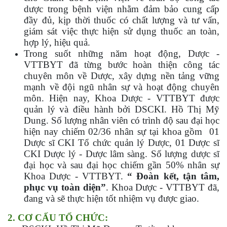
dược trong bệnh viện nhằm đảm bảo cung cấp
đầy đủ, kịp thời thuốc có chất lượng và tư vấn,
giám sát việc thực hiện sử dụng thuốc an toàn,
hợp lý, hiệu quả.
Trong suốt những năm hoạt động, Dược -
VTTBYT đã từng bước hoàn thiện công tác
chuyên môn về Dược, xây dựng nền tảng vững
mạnh về đội ngũ nhân sự và hoạt động chuyên
môn. Hiện nay, Khoa Dược - VTTBYT được
quản lý và điều hành bởi DSCKI. Hồ Thị Mỹ
Dung. Số lượng nhân viên có trình độ sau đại học
hiện nay chiếm 02/36 nhân sự tại khoa gồm 01
Dược sĩ CKI Tổ chức quản lý Dược, 01 Dược sĩ
CKI Dược lý - Dược lâm sàng. Số lượng dược sĩ
đại học và sau đại học chiếm gần 50% nhân sự
Khoa Dược - VTTBYT.
“ Đoàn kết, tận tâm,
phục vụ toàn diện”
. Khoa Dược - VTTBYT đã,
đang và sẽ thực hiện tốt nhiệm vụ được giao.
2. CƠ CẤU TỔ CHỨC: