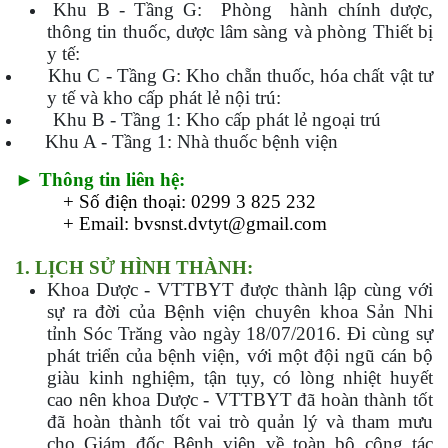
Khu B - Tầng G: Phòng hành chính dược,
thông tin thuốc, dược lâm sàng và phòng Thiết bị
y tế:
Khu C - Tầng G: Kho chẵn thuốc, hóa chất vật tư
y tế và kho cấp phát lẻ nội trú:
Khu B - Tầng 1: Kho cấp phát lẻ ngoại trú
Khu A - Tầng 1: Nhà thuốc bệnh viện
► Thông tin liên hệ:
+ Số điện thoại: 0299 3
825 232
+ Email:
bvsnst.dvtyt@gmail.com
1. LỊCH SỬ HÌNH THÀNH:
Khoa Dược - VTTBYT được thành lập cùng với
sự ra đời của Bệnh viện chuyên khoa Sản Nhi
tỉnh Sóc Trăng vào ngày 18/07/2016. Đi cùng sự
phát triển của bệnh viện, với một đội ngũ cán bộ
giàu kinh nghiệm, tận tụy, có lòng nhiệt huyết
cao nên khoa Dược - VTTBYT đã hoàn thành tốt
đã hoàn thành tốt vai trò quản lý và tham mưu
cho Giám đốc Bệnh viện về toàn bộ công tác