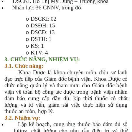
DSCKI. Hồ Thị Mỹ Dung – Trưởng khoa
Nhân lực: 36 CNNV, trong đó:
DSCKI: 02
o
DSĐH: 15
o
DSCĐ: 13
o
DSTH: 1
o
KS: 1
o
KTV: 4
o
3. CHỨC NĂNG, NHIỆM VỤ:
3.1. Chức năng:
Khoa Dược là khoa chuyên môn chịu sự lãnh
đạo trực tiếp của Giám đốc bệnh viện. Khoa Dược có
chức năng quản lý và tham mưu cho Giám đốc bệnh
viện về toàn bộ công tác dược trong bệnh viện nhằm
đảm bảo cung cấp đầy đủ, kịp thời thuốc có chất
lượng và tư vấn, giám sát việc thực hiện sử dụng
thuốc an toàn, hợp lý.
3.2. Nhiệm vụ:
Lập kế hoạch, cung ứng thuốc bảo đảm đủ số
lượng, chất lượng cho nhu cầu điều trị và thử