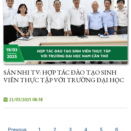
SẢN NHI TV: HỢP TÁC ĐÀO TẠO SINH
VIÊN THỰC TẬP VỚI TRƯỜNG ĐẠI HỌC
NAM CẦN THƠ
21/03/2025 08:38
Prevous
1
2
3
4
5
6