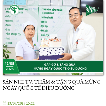
SẢN NHI TV: THĂM & TẶNG QUÀ MỪNG
NGÀY QUỐC TẾ ĐIỀU DƯỠNG
13/05/2025 15:22