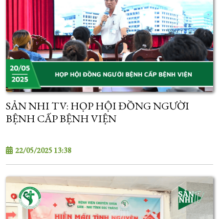
SẢN NHI TV: HỌP HỘI ĐỒNG NGƯỜI
BỆNH CẤP BỆNH VIỆN
22/05/2025 13:38