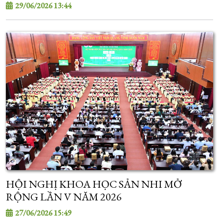
HIỂM Y TẾ TỪ 01/7/2026
29/06/2026 13:44
HỘI NGHỊ KHOA HỌC SẢN NHI MỞ
RỘNG LẦN V NĂM 2026
27/06/2026 15:49