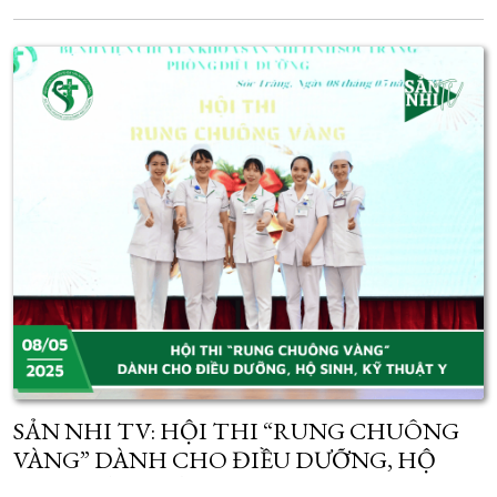
SẢN NHI TV: HỘI THI “RUNG CHUÔNG
VÀNG” DÀNH CHO ĐIỀU DƯỠNG, HỘ
SINH, KỸ THUẬT Y