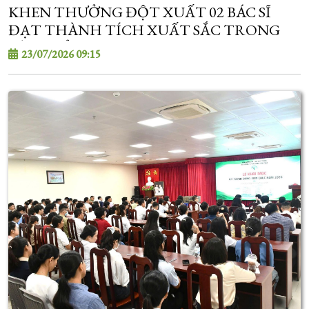
KHEN THƯỞNG ĐỘT XUẤT 02 BÁC SĨ
ĐẠT THÀNH TÍCH XUẤT SẮC TRONG
KỲ TUYỂN SINH SAU ĐẠI HỌC
23/07/2026 09:15