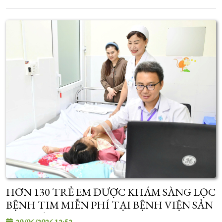
HƠN 130 TRẺ EM ĐƯỢC KHÁM SÀNG LỌC
BỆNH TIM MIỄN PHÍ TẠI BỆNH VIỆN SẢN
- NHI SÓC TRĂNG