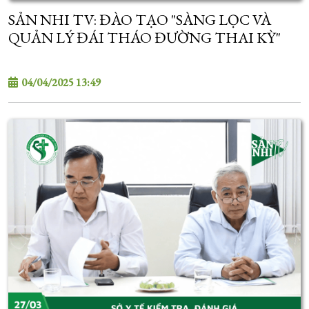
SẢN NHI TV: ĐÀO TẠO "SÀNG LỌC VÀ
QUẢN LÝ ĐÁI THÁO ĐƯỜNG THAI KỲ"
04/04/2025 13:49