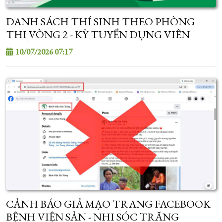
DANH SÁCH THÍ SINH THEO PHÒNG
THI VÒNG 2 - KỲ TUYỂN DỤNG VIÊN
CHỨC NĂM 2026
10/07/2026 07:17
CẢNH BÁO GIẢ MẠO TRANG FACEBOOK
BỆNH VIỆN SẢN - NHI SÓC TRĂNG