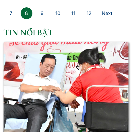
7
8
9
10
11
12
Next
TIN NỔI BẬT