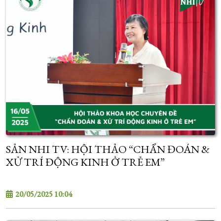
SẢN NHI TV: HỘI THẢO “CHẨN ĐOÁN &
XỬ TRÍ ĐỘNG KINH Ở TRẺ EM”
20/05/2025 10:04