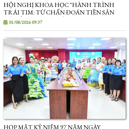
HỘI NGHỊ KHOA HỌC "HÀNH TRÌNH
TRÁI TIM: TỪ CHẨN ĐOÁN TIỀN SẢN
ĐẾN ỔN ĐỊNH VÀ CẤP CỨU TIM MẠCH SƠ
01/08/2026 09:37
SINH"
HỌP MẶT KỶ NIỆM 97 NĂM NGÀY