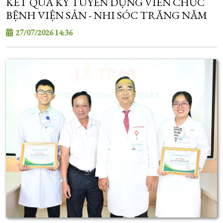
KẾT QUẢ KỲ TUYỂN DỤNG VIÊN CHỨC
BỆNH VIỆN SẢN - NHI SÓC TRĂNG NĂM
2026
27/07/2026 14:36