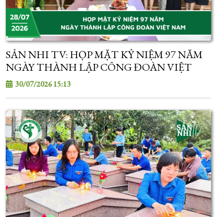
SẢN NHI TV: HỌP MẶT KỶ NIỆM 97 NĂM
NGÀY THÀNH LẬP CÔNG ĐOÀN VIỆT
NAM
30/07/2026 15:13