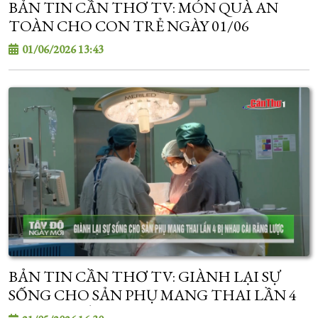
BẢN TIN CẦN THƠ TV: MÓN QUÀ AN
TOÀN CHO CON TRẺ NGÀY 01/06
01/06/2026 13:43
BẢN TIN CẦN THƠ TV: GIÀNH LẠI SỰ
SỐNG CHO SẢN PHỤ MANG THAI LẦN 4
BỊ NHAU CÀI RĂNG LƯỢC