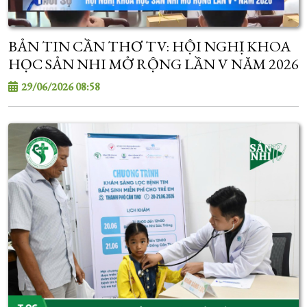
BẢN TIN CẦN THƠ TV: HỘI NGHỊ KHOA
HỌC SẢN NHI MỞ RỘNG LẦN V NĂM 2026
29/06/2026 08:58