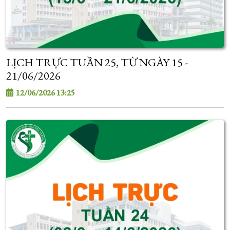
LỊCH TRỰC TUẦN 25, TỪ NGÀY 15 -
21/06/2026
12/06/2026 13:25