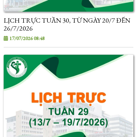
LỊCH TRỰC TUẦN 30, TỪ NGÀY 20/7 ĐẾN
26/7/2026
17/07/2026 08:48