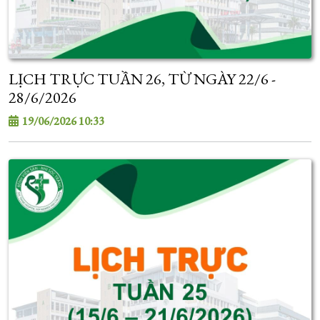
LỊCH TRỰC TUẦN 26, TỪ NGÀY 22/6 -
28/6/2026
19/06/2026 10:33