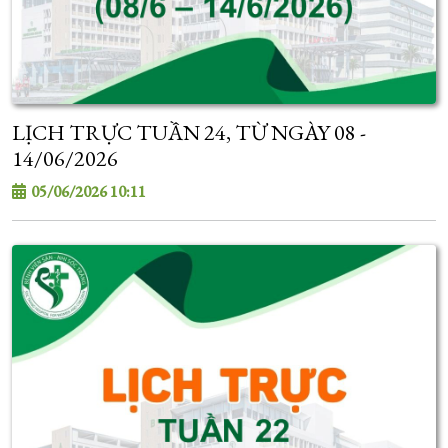
LỊCH TRỰC TUẦN 24, TỪ NGÀY 08 -
14/06/2026
05/06/2026 10:11