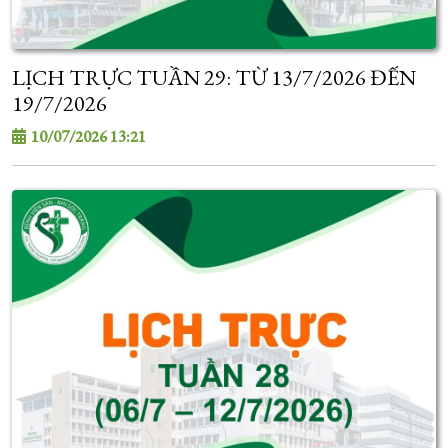
LỊCH TRỰC TUẦN 29: TỪ 13/7/2026 ĐẾN
19/7/2026
10/07/2026 13:21