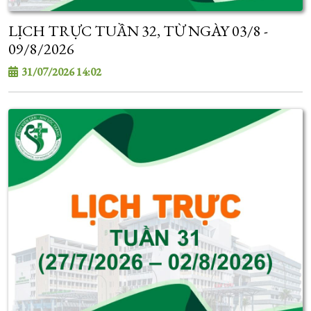
LỊCH TRỰC TUẦN 32, TỪ NGÀY 03/8 -
09/8/2026
31/07/2026 14:02