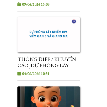
CHĂM SÓC TRẺ MẮC
09/06/2026 15:03
BỆNH TAY CHÂN MIỆNG
TẠI NHÀ
THÔNG ĐIỆP / KHUYẾN
CÁO: DỰ PHÒNG LÂY
NHIỄM HIV, VIÊM GAN B
04/06/2026 10:31
& GIANG MAI TỪ MẸ
SANG CON