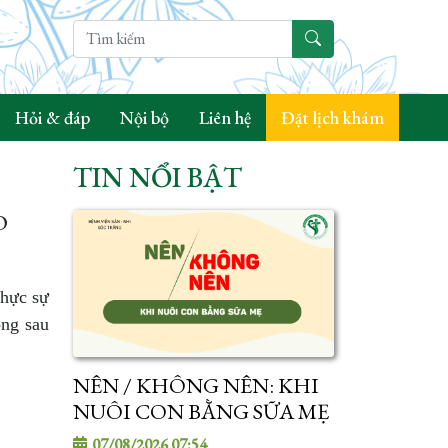
Hỏi & đáp
Nội bộ
Liên hệ
Đặt lịch khám
TIN NỔI BẬT
O
thực sự
ộng sau
NÊN / KHÔNG NÊN: KHI
NUÔI CON BẰNG SỮA MẸ
07/08/2026 07:54