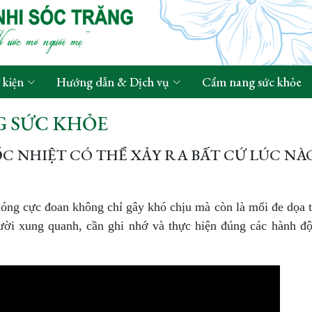
 kiện
Hướng dẫn & Dịch vụ
Cẩm nang sức khỏe
 SỨC KHỎE
ỐC NHIỆT CÓ THỂ XẢY RA BẤT CỨ LÚC NÀ
 nóng cực đoan không chỉ gây khó chịu mà còn là mối đe dọa 
ười xung quanh, cần ghi nhớ và thực hiện đúng các hành đ