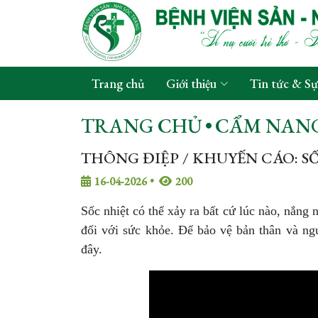
Trang chủ
Giới thiệu
Tin tức & Sự
TRANG CHỦ
•
CẨM NANG
THÔNG ĐIỆP / KHUYẾN CÁO: S
16-04-2026
•
200
Sốc nhiệt có thể xảy ra bất cứ lúc nào, nắng
đối với sức khỏe. Để bảo vệ bản thân và ng
đây.