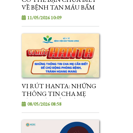
VỀ BỆNH TAN MÁU BẨM
SINH (THALASSEMIA)
11/05/2026 10:09
VI RÚT HANTA: NHỮNG
THÔNG TIN CHA MẸ
CẦN BIẾT ĐỂ CHỦ ĐỘNG
08/05/2026 08:58
PHÒNG BỆNH, TRÁNH
HOANG MANG