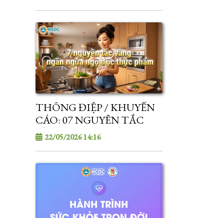
CHÂN MIỆNG
THÔNG ĐIỆP / KHUYẾN
CÁO: 07 NGUYÊN TẮC
VÀNG NGĂN NGỪA NGỘ
22/05/2026 14:16
ĐỘC THỰC PHẨM