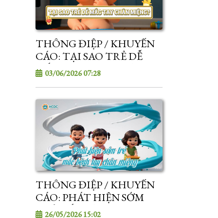
THÔNG ĐIỆP / KHUYẾN
CÁO: TẠI SAO TRẺ DỄ
MẮC TAY CHÂN MIỆNG?
03/06/2026 07:28
THÔNG ĐIỆP / KHUYẾN
CÁO: PHÁT HIỆN SỚM
TRẺ MẮC BỆNH TAY
26/05/2026 15:02