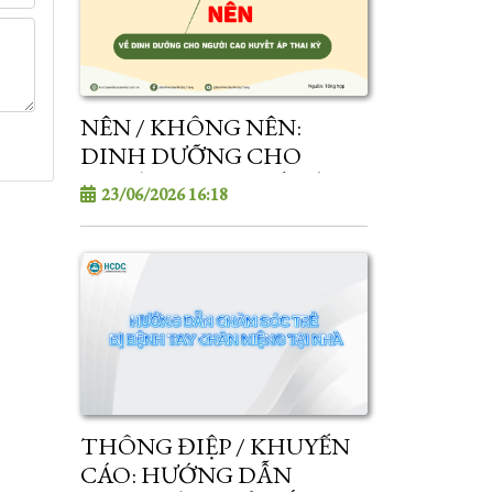
NÊN / KHÔNG NÊN:
DINH DƯỠNG CHO
NGƯỜI CAO HUYẾT ÁP
23/06/2026 16:18
THAI KỲ
THÔNG ĐIỆP / KHUYẾN
CÁO: HƯỚNG DẪN