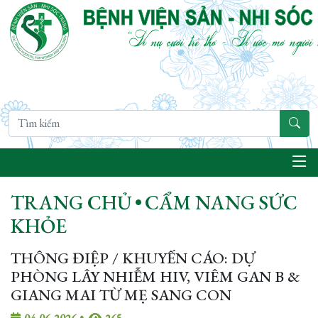
TRANG CHỦ
•
CẨM NANG SỨC
KHỎE
THÔNG ĐIỆP / KHUYẾN CÁO: DỰ
PHÒNG LÂY NHIỄM HIV, VIÊM GAN B &
GIANG MAI TỪ MẸ SANG CON