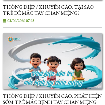
THÔNG ĐIỆP / KHUYẾN CÁO: TẠI SAO
TRẺ DỄ MẮC TAY CHÂN MIỆNG?
03/06/2026 07:28
THÔNG ĐIỆP / KHUYẾN CÁO: PHÁT HIỆN
SỚM TRẺ MẮC BỆNH TAY CHÂN MIỆNG