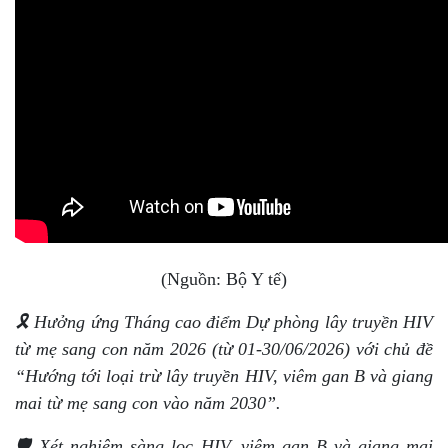
(Nguồn: Bộ Y tế)
🎗️ Hưởng ứng Tháng cao điểm Dự phòng lây truyền HIV
từ mẹ sang con năm 2026 (từ 01-30/06/2026) với chủ đề
“Hướng tới loại trừ lây truyền HIV, viêm gan B và giang
mai từ mẹ sang con vào năm 2030”.
🛡️ Xét nghiệm sàng lọc HIV, viêm gan B và giang mai