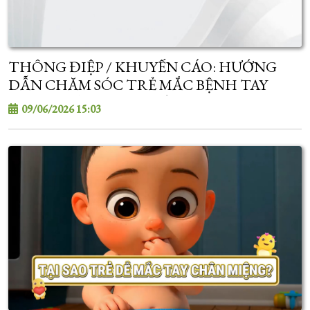
THÔNG ĐIỆP / KHUYẾN CÁO: HƯỚNG
DẪN CHĂM SÓC TRẺ MẮC BỆNH TAY
CHÂN MIỆNG TẠI NHÀ
09/06/2026 15:03