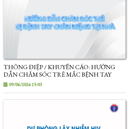
THÔNG ĐIỆP / KHUYẾN CÁO: HƯỚNG
DẪN CHĂM SÓC TRẺ MẮC BỆNH TAY
CHÂN MIỆNG TẠI NHÀ
09/06/2026 15:03