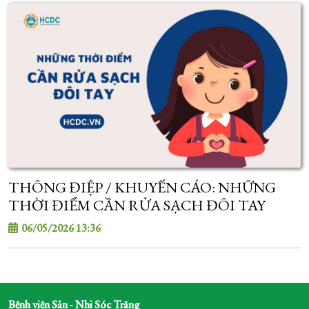
THÔNG ĐIỆP / KHUYẾN CÁO: NHỮNG
THỜI ĐIỂM CẦN RỬA SẠCH ĐÔI TAY
06/05/2026 13:36
Bệnh viện Sản - Nhi Sóc Trăng