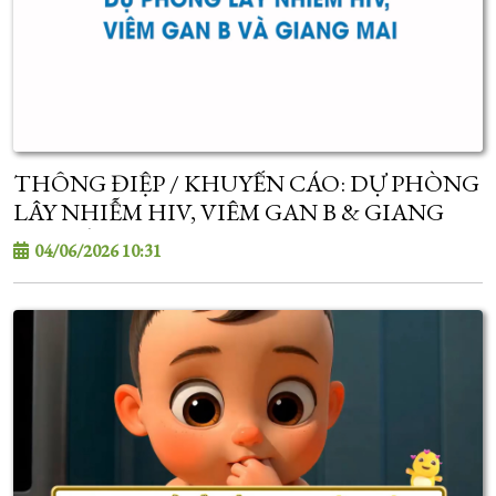
THÔNG ĐIỆP / KHUYẾN CÁO: DỰ PHÒNG
LÂY NHIỄM HIV, VIÊM GAN B & GIANG
MAI TỪ MẸ SANG CON
04/06/2026 10:31