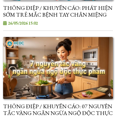
THÔNG ĐIỆP / KHUYẾN CÁO: PHÁT HIỆN
SỚM TRẺ MẮC BỆNH TAY CHÂN MIỆNG
26/05/2026 15:02
THÔNG ĐIỆP / KHUYẾN CÁO: 07 NGUYÊN
TẮC VÀNG NGĂN NGỪA NGỘ ĐỘC THỰC